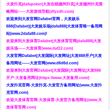
大发扑克|dafapoker|大发在线德州扑克|大发德州扑克策
略网站——大发游戏导航(dfyxdh.com)
欢迎来到大发官网Dafabet官网，大发娱乐
888(Dafabet)|大发娱乐场|dafa888|大发体育唯一备用网
站(www.2dafa88.com)!
欢迎来到大发体育Dafabet|大发体育官网|dafa888|大发
娱乐场——大发体育(www.daf22.com)
大发官网Dafabet|大发国际|大发网址|大发888开户|大发
备用网址——大发官网(www.d6d6d.com)
欢迎来到大发官网Dafabet|大发国际|大发网址|大发888
开户-大发备用网址(https://www.大发备用.com/)
大发扑克官网-大发扑克-大发官方备用网址(www.大发扑
克官网.com)
欢迎大发体育官网-大发体育-大发官方备用网址(www.大
发体育官网.com)