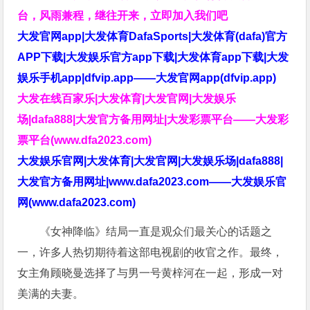
台，风雨兼程，继往开来，立即加入我们吧
大发官网app|大发体育DafaSports|大发体育(dafa)官方
APP下载|大发娱乐官方app下载|大发体育app下载|大发
娱乐手机app|dfvip.app——大发官网app(dfvip.app)
大发在线百家乐|大发体育|大发官网|大发娱乐
场|dafa888|大发官方备用网址|大发彩票平台——大发彩
票平台(www.dfa2023.com)
大发娱乐官网|大发体育|大发官网|大发娱乐场|dafa888|
大发官方备用网址|www.dafa2023.com——大发娱乐官
网(www.dafa2023.com)
《女神降临》结局一直是观众们最关心的话题之
一，许多人热切期待着这部电视剧的收官之作。最终，
女主角顾晓曼选择了与男一号黄梓河在一起，形成一对
美满的夫妻。