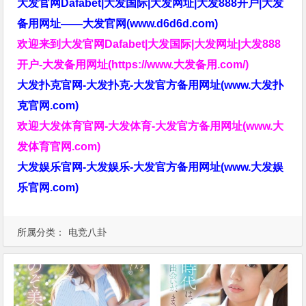
大发官网Dafabet|大发国际|大发网址|大发888开户|大发
备用网址——大发官网(www.d6d6d.com)
欢迎来到大发官网Dafabet|大发国际|大发网址|大发888
开户-大发备用网址(https://www.大发备用.com/)
大发扑克官网-大发扑克-大发官方备用网址(www.大发扑
克官网.com)
欢迎大发体育官网-大发体育-大发官方备用网址(www.大
发体育官网.com)
大发娱乐官网-大发娱乐-大发官方备用网址(www.大发娱
乐官网.com)
所属分类：
电竞八卦