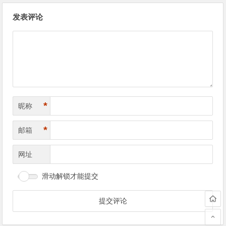
文
发表评论
章
导
航
*
昵称
*
邮箱
网址
滑动解锁才能提交