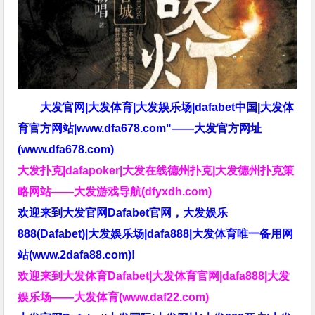
大发官网|大发体育|大发娱乐场|dafabet中国|大发体
育官方网站|www.dfa678.com"——大发官方网址
(www.dfa678.com)
大发扑克|dafapoker|大发在线德州扑克|大发德州扑克策
略网站——大发游戏导航(dfyxdh.com)
欢迎来到大发官网Dafabet官网，大发娱乐
888(Dafabet)|大发娱乐场|dafa888|大发体育唯一备用网
站(www.2dafa88.com)!
欢迎来到大发体育Dafabet|大发体育官网|dafa888|大发
娱乐场——大发体育(www.daf22.com)