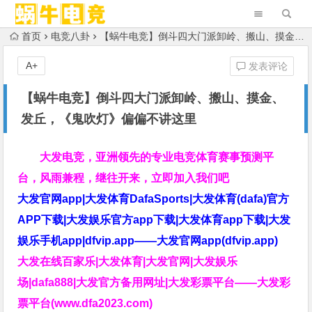
首页
电竞八卦
【蜗牛电竞】倒斗四大门派卸岭、搬山、摸金、发丘，《鬼吹灯》偏偏不讲这里
A+
发表评论
【蜗牛电竞】倒斗四大门派卸岭、搬山、摸金、
发丘，《鬼吹灯》偏偏不讲这里
大发电竞，亚洲领先的专业电竞体育赛事预测平
台，风雨兼程，继往开来，立即加入我们吧
大发官网app|大发体育DafaSports|大发体育(dafa)官方
APP下载|大发娱乐官方app下载|大发体育app下载|大发
娱乐手机app|dfvip.app——大发官网app(dfvip.app)
大发在线百家乐|大发体育|大发官网|大发娱乐
场|dafa888|大发官方备用网址|大发彩票平台——大发彩
票平台(www.dfa2023.com)