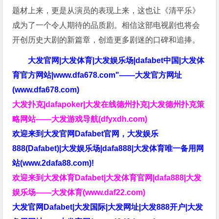
题材上来，更是从演员的表现上来，这也让《清平乐》
成为了一个令人期待的品质剧。相信这部电视剧也将会
开创历史大剧的新篇章，创造更多剧迷的口碑和追捧。
大发官网|大发体育|大发娱乐场|dafabet中国|大发体
育官方网站|www.dfa678.com"——大发官方网址
(www.dfa678.com)
大发扑克|dafapoker|大发在线德州扑克|大发德州扑克策
略网站——大发游戏导航(dfyxdh.com)
欢迎来到大发官网Dafabet官网，大发娱乐
888(Dafabet)|大发娱乐场|dafa888|大发体育唯一备用网
站(www.2dafa88.com)!
欢迎来到大发体育Dafabet|大发体育官网|dafa888|大发
娱乐场——大发体育(www.daf22.com)
大发官网Dafabet|大发国际|大发网址|大发888开户|大发