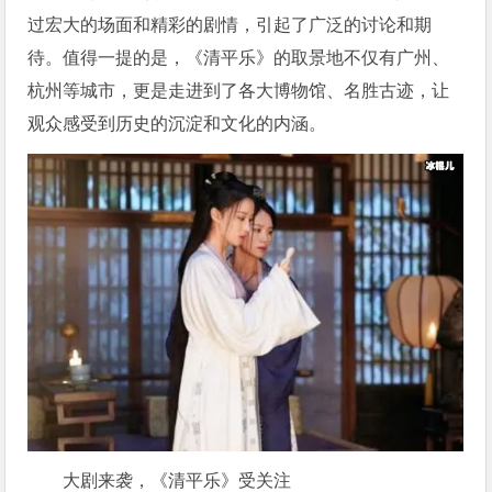
过宏大的场面和精彩的剧情，引起了广泛的讨论和期
待。值得一提的是，《清平乐》的取景地不仅有广州、
杭州等城市，更是走进到了各大博物馆、名胜古迹，让
观众感受到历史的沉淀和文化的内涵。
大剧来袭，《清平乐》受关注