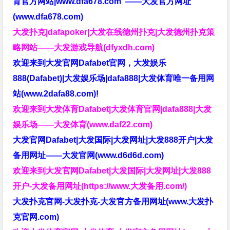
育官方网站|www.dfa678.com"——大发官方网址
(www.dfa678.com)
大发扑克|dafapoker|大发在线德州扑克|大发德州扑克策
略网站——大发游戏导航(dfyxdh.com)
欢迎来到大发官网Dafabet官网，大发娱乐
888(Dafabet)|大发娱乐场|dafa888|大发体育唯一备用网
站(www.2dafa88.com)!
欢迎来到大发体育Dafabet|大发体育官网|dafa888|大发
娱乐场——大发体育(www.daf22.com)
大发官网Dafabet|大发国际|大发网址|大发888开户|大发
备用网址——大发官网(www.d6d6d.com)
欢迎来到大发官网Dafabet|大发国际|大发网址|大发888
开户-大发备用网址(https://www.大发备用.com/)
大发扑克官网-大发扑克-大发官方备用网址(www.大发扑
克官网.com)