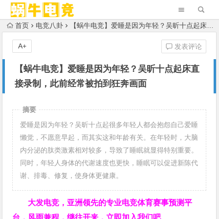
首页
电竞八卦
【蜗牛电竞】爱睡是因为年轻？吴昕十点起床直接录制，此前经常被拍到狂奔画面
A+
发表评论
【蜗牛电竞】爱睡是因为年轻？吴昕十点起床直
接录制，此前经常被拍到狂奔画面
摘要
爱睡是因为年轻？吴昕十点起很多年轻人都会抱怨自己爱睡
懒觉，不愿意早起，而其实这和年龄有关。在年轻时，大脑
内分泌的肽类激素相对较多，导致了睡眠就显得特别重要。
同时，年轻人身体的代谢速度也更快，睡眠可以促进新陈代
谢、排毒、修复，使身体更健康。
大发电竞，亚洲领先的专业电竞体育赛事预测平
台，风雨兼程，继往开来，立即加入我们吧