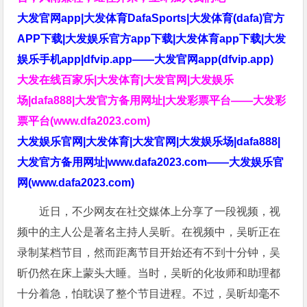
大发官网app|大发体育DafaSports|大发体育(dafa)官方
APP下载|大发娱乐官方app下载|大发体育app下载|大发
娱乐手机app|dfvip.app——大发官网app(dfvip.app)
大发在线百家乐|大发体育|大发官网|大发娱乐
场|dafa888|大发官方备用网址|大发彩票平台——大发彩
票平台(www.dfa2023.com)
大发娱乐官网|大发体育|大发官网|大发娱乐场|dafa888|
大发官方备用网址|www.dafa2023.com——大发娱乐官
网(www.dafa2023.com)
近日，不少网友在社交媒体上分享了一段视频，视
频中的主人公是著名主持人吴昕。在视频中，吴昕正在
录制某档节目，然而距离节目开始还有不到十分钟，吴
昕仍然在床上蒙头大睡。当时，吴昕的化妆师和助理都
十分着急，怕耽误了整个节目进程。不过，吴昕却毫不