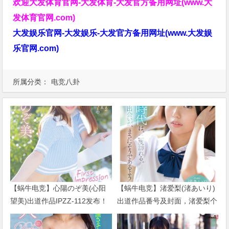
欢迎大发体育官网-大发体育-大发官方备用网址(www.大
发体育官网.com)
大发娱乐官网-大发娱乐-大发官方备用网址(www.大发娱
乐官网.com)
所属分类：
电竞八卦
【蜗牛电竞】心陽のぞ美(心阳
【蜗牛电竞】渚爱梨(渚あいり)
望美)出道作品IPZZ-112发布！
出道作品番号及封面，渚爱梨个
比偶像更偶像的脸蛋！经验值几
人简介
乎是0的超级新秀！