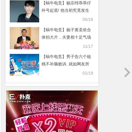
【蜗牛电竞】杨宗纬乖乖仔
外号起底! 他当初究竟发生
了什么
05/18
【蜗牛电竞】杨子黄圣依合
体拍大片，夫妻相十足气场
够强
11/17
【蜗牛电竞】男子告六个核
桃不补脑败诉, 就如网友所
说一认真就输了吗?
01/19