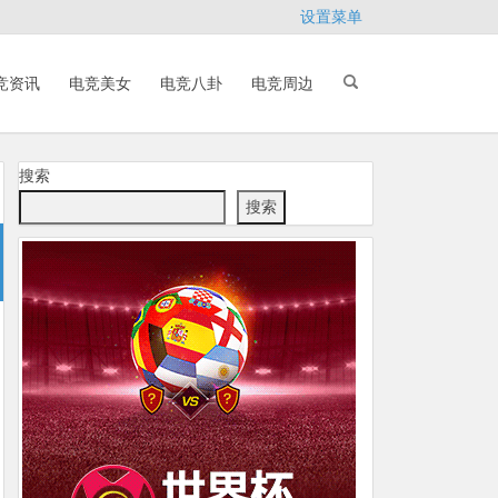
设置菜单
竞资讯
电竞美女
电竞八卦
电竞周边
搜索
搜索