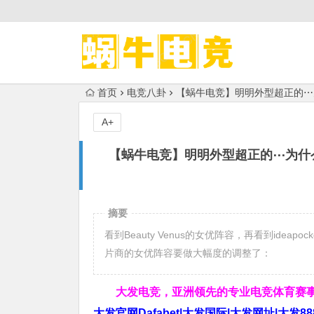
首页
电竞八卦
【蜗牛电竞】明明外型超正的⋯为什
A+
【蜗牛电竞】明明外型超正的⋯为什么
摘要
看到Beauty Venus的女优阵容，再看到ide
片商的女优阵容要做大幅度的调整了：
大发电竞，亚洲领先的专业电竞体育赛
大发官网Dafabet|大发国际|大发网址|大发88