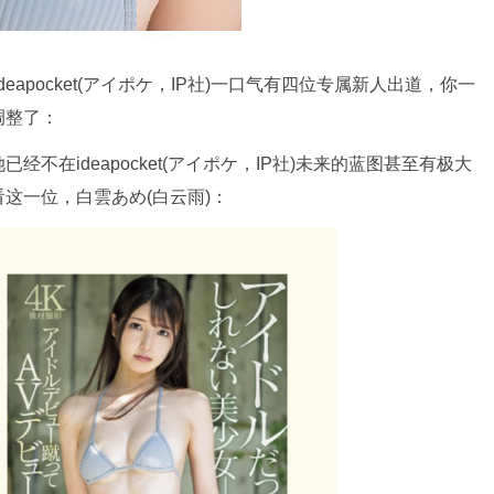
到ideapocket(アイポケ，IP社)一口气有四位专属新人出道，你一
调整了：
不在ideapocket(アイポケ，IP社)未来的蓝图甚至有极大
看这一位，
白雲あめ
(
白云雨
)：