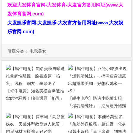
欢迎大发体育官网-大发体育-大发官方备用网址(www.大
发体育官网.com)
大发娱乐官网-大发娱乐-大发官方备用网址(www.大发娱
乐官网.com)
所属分类：
电竞美女
【蜗牛电竞】知名美模自曝遭推
拿師性騷擾！臉書還原「掐乳」
【蜗牛电竞】路邊小吃攤出現
過程 網友：拳頭硬了
「爆乳清純妹」，挖洞連身裙露
出超搶眼美胸，好想和她來一
杯！