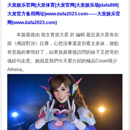
大发娱乐官网|大发体育|大发官网|大发娱乐场|dafa888|
大发官方备用网址|www.dafa2023.com——大发娱乐官
网(www.dafa2023.com)
本篇最後由 假文青派大星 於 編輯
最近派大星有在
跟《傳說對決》比賽，心想沒事還是別看太多妹，做點
有意義的事情好了，結果負責賽後訪問的妹子又把哥的
魂給勾走惹。她就是我們今天要介紹的極品Coser喵少
Athena。