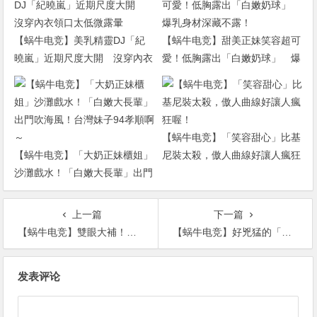
【蜗牛电竞】美乳精靈DJ「紀
【蜗牛电竞】甜美正妹笑容超可
曉嵐」近期尺度大開 沒穿內衣
愛！低胸露出「白嫩奶球」 爆
領口太低微露暈
乳身材深藏不露！
【蜗牛电竞】「笑容甜心」比基
【蜗牛电竞】「大奶正妹櫃姐」
尼裝太殺，傲人曲線好讓人瘋狂
沙灘戲水！「白嫩大長輩」出門
喔！
吹海風！台灣妹子94孝順啊～
上一篇
下一篇
【蜗牛电竞】雙眼大補！氣質營養師「媛仔Yuan」五官深邃笑容太甜美，嬌小美體居然是個小＂健＂貨！
【蜗牛电竞】好兇猛的「爆乳新娘」！臉蛋甜美的電玩coser「四月桐寶寶」 婚紗造型網友好想娶！
文
发表评论
章
导