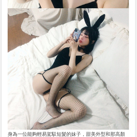
身為一位能夠輕易駕馭短髮的妹子，甜美外型和那高顏