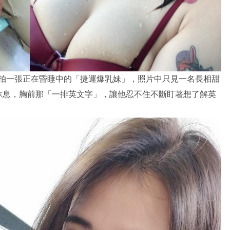
偷拍一張正在昏睡中的「捷運爆乳妹」，照片中只見一名長相甜
休息，胸前那「一排英文字」，讓他忍不住不斷盯著想了解英
。