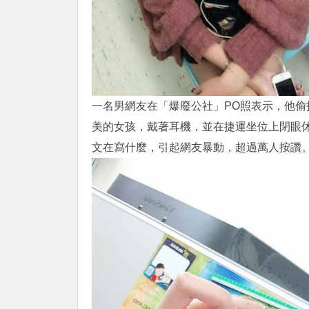
一名男網友在「爆廢公社」PO照表示，他
美的女孩，戴著耳機，並在捷運坐位上閉眼
文在寫什麼，引起網友暴動，超過萬人按讚