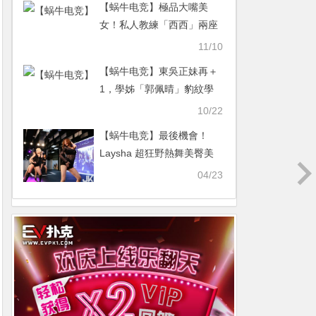
【蜗牛电竞】極品大嘴美
女！私人教練「西西」兩座
山腳下的超細水蛇好火辣，
11/10
男粉再貴都要報名！
【蜗牛电竞】東吳正妹再＋
1，學姊「郭佩晴」豹紋學
士超吸睛，「前凸後翹」回
10/22
母校辣到學弟妹受不了
【蜗牛电竞】最後機會！
Laysha 超狂野熱舞美臀美
胸看不完，下午剩最後一場
04/23
啦！