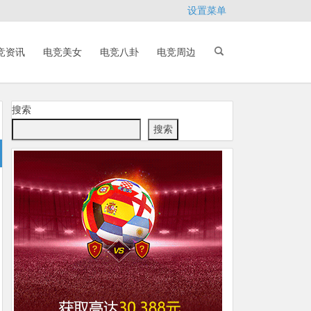
设置菜单
竞资讯
电竞美女
电竞八卦
电竞周边
搜索
搜索