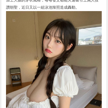
加上大膽的穿衣風格，每每發文都能火速吸引上萬人按
讚朝聖，近日又以一組泳池辣照造成轟動。