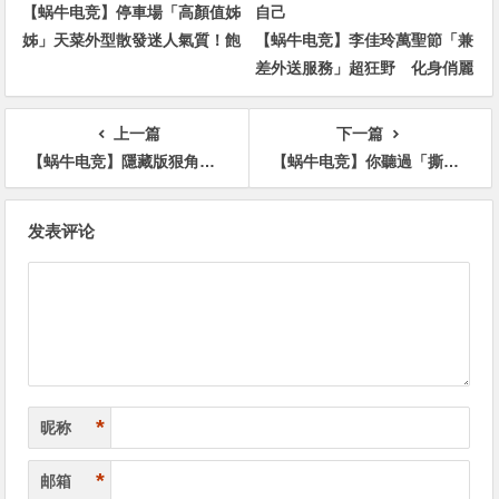
【蜗牛电竞】停車場「高顏值姊
姊」天菜外型散發迷人氣質！飽
【蜗牛电竞】李佳玲萬聖節「兼
滿身材同樣讓人好迷戀
差外送服務」超狂野 化身俏麗
小妖精「桌上磨蹭」到無法自己
上一篇
下一篇
【蜗牛电竞】隱藏版狠角色！「素人正妹」驚喜 PO「泳裝正面照」掉出巨乳引轟動
【蜗牛电竞】你聽過「撕絲襪」的聲音嗎？黑絲妹 ASMR 吸上萬觀看 本尊 IG 滿滿「乳香福利
文
发表评论
章
导
航
*
昵称
*
邮箱