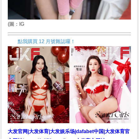
(圖：IG
點我購買 12 月號雜誌囉！
大发官网|大发体育|大发娱乐场|dafabet中国|大发体育官