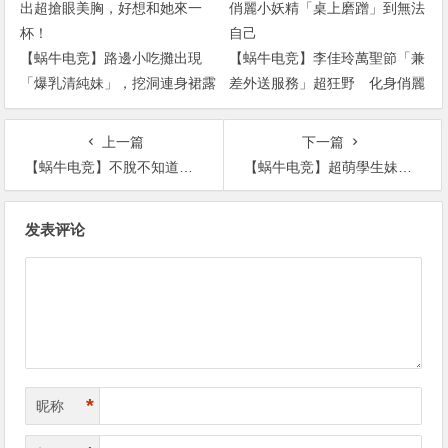
【蜗牛电竞】路邊小吃攤出現
【蜗牛电竞】李佳玲萬聖節「兼
「爆乳清純妹」，挖洞連身裙露
差外送服務」超狂野 化身俏麗
出超搶眼美胸，好想和她來一
小妖精「桌上磨蹭」到無法自己
杯！
上一篇
下一篇
【蜗牛电竞】不脫不知道，一脫不得了！正妹 Irene 上圍超有料 氣質滿滿卻暗藏慾女屬性
【蜗牛电竞】超萌學生妹「Yvie又又」超透布魯馬主動求補課 卻一直帶球走步！
文
发表评论
章
导
航
*
昵称