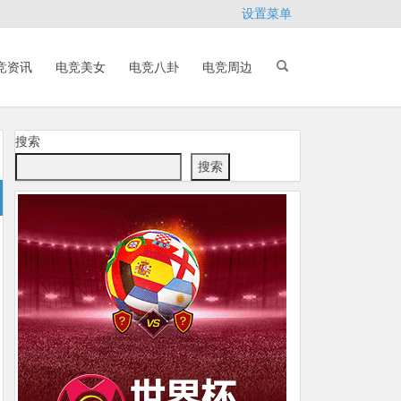
设置菜单
竞资讯
电竞美女
电竞八卦
电竞周边
搜索
搜索