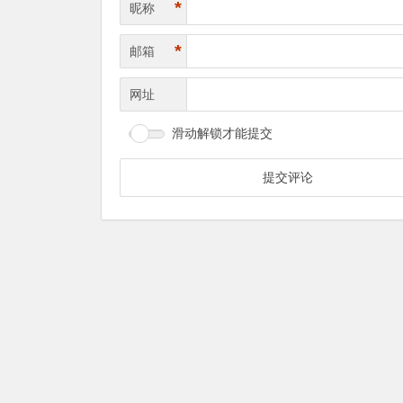
*
昵称
*
邮箱
网址
滑动解锁才能提交