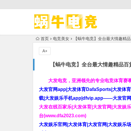
首页
电竞美女
【蜗牛电竞】全台最大情趣精品
A+
【蜗牛电竞】全台最大情趣精品百
大发电竞，亚洲领先的专业电竞体育赛
大发官网app|大发体育DafaSports|大发体
载|大发娱乐手机app|dfvip.app——大发官网app
大发在线百家乐|大发体育|大发官网|大发娱乐
台(www.dfa2023.com)
大发娱乐官网|大发体育|大发官网|大发娱乐场|da