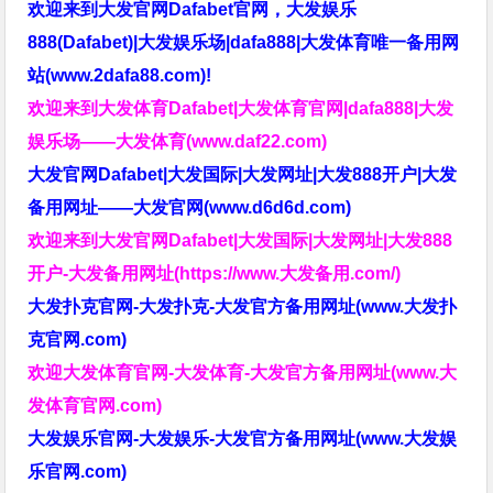
欢迎来到大发官网Dafabet官网，大发娱乐
888(Dafabet)|大发娱乐场|dafa888|大发体育唯一备用网
站(www.2dafa88.com)!
欢迎来到大发体育Dafabet|大发体育官网|dafa888|大发
娱乐场——大发体育(www.daf22.com)
大发官网Dafabet|大发国际|大发网址|大发888开户|大发
备用网址——大发官网(www.d6d6d.com)
欢迎来到大发官网Dafabet|大发国际|大发网址|大发888
开户-大发备用网址(https://www.大发备用.com/)
大发扑克官网-大发扑克-大发官方备用网址(www.大发扑
克官网.com)
欢迎大发体育官网-大发体育-大发官方备用网址(www.大
发体育官网.com)
大发娱乐官网-大发娱乐-大发官方备用网址(www.大发娱
乐官网.com)