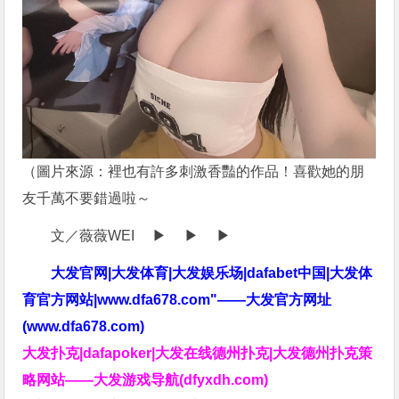
（圖片來源：裡也有許多刺激香豔的作品！喜歡她的朋
友千萬不要錯過啦～
文／薇薇WEI ▶ ▶ ▶
大发官网|大发体育|大发娱乐场|dafabet中国|大发体
育官方网站|www.dfa678.com"——大发官方网址
(www.dfa678.com)
大发扑克|dafapoker|大发在线德州扑克|大发德州扑克策
略网站——大发游戏导航(dfyxdh.com)