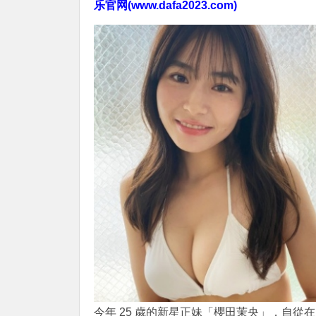
乐官网(www.dafa2023.com)
今年 25 歲的新星正妹「櫻田茉央」，自從在《M