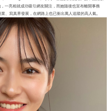
她，一亮相就成功吸引網友關注，而她隨後也宣布離開事務
築業、寫真界發展，在網路上也已衝出萬人追蹤的高人氣。