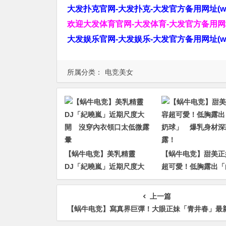
大发扑克官网-大发扑克-大发官方备用网址(ww
欢迎大发体育官网-大发体育-大发官方备用网址(
大发娱乐官网-大发娱乐-大发官方备用网址(ww
所属分类：
电竞美女
【蜗牛电竞】美乳精靈
【蜗牛电竞】甜美正
DJ「紀曉嵐」近期尺度大
超可愛！低胸露出「
開 沒穿內衣領口太低微露
球」 爆乳身材深藏
暈
上一篇
【蜗牛电竞】寫真界巨彈！大眼正妹「青井春」最新寫真曝光！「I 級乳實力」仍震