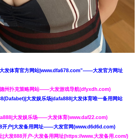
|大发体育官方网站|www.dfa678.com"——大发官方网址
发德州扑克策略网站——大发游戏导航(dfyxdh.com)
Dafabet)|大发娱乐场|dafa888|大发体育唯一备用网站
888|大发娱乐场——大发体育(www.daf22.com)
8开户|大发备用网址——大发官网(www.d6d6d.com)
发888开户-大发备用网址(https://www.大发备用.com/)