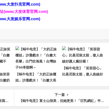
w.大发扑克官网.com)
www.大发体育官网.com)
w.大发娱乐官网.com)
【蜗牛电竞】「笑容甜心」
妹笑容
【蜗牛电竞】「大奶正妹櫃
比基尼裝太殺，傲人曲線好
白嫩奶
姐」沙灘戲水！「白嫩大長
讓人瘋狂喔！
不露！
輩」出門吹海風！台灣妹子
94孝順啊～
下一篇
撼人心
【蜗牛电竞】富士山很美，但她更美！「巨乳網紅」半裸掉出雪白雙峰更搶眼