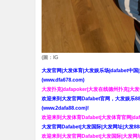
(圖：IG
大发官网|大发体育|大发娱乐场|dafabet中国
(www.dfa678.com)
大发扑克|dafapoker|大发在线德州扑克|大
欢迎来到大发官网Dafabet官网，大发娱乐888(
(www.2dafa88.com)!
欢迎来到大发体育Dafabet|大发体育官网|dafa
大发官网Dafabet|大发国际|大发网址|大发88
欢迎来到大发官网Dafabet|大发国际|大发网址|大