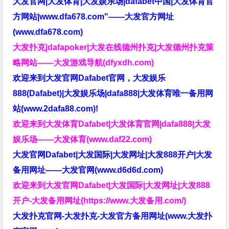
大发官网|大发体育|大发娱乐场|dafabet中国|大发体育官
方网站|www.dfa678.com"——大发官方网址
(www.dfa678.com)
大发扑克|dafapoker|大发在线德州扑克|大发德州扑克策
略网站——大发游戏导航(dfyxdh.com)
欢迎来到大发官网Dafabet官网，大发娱乐
888(Dafabet)|大发娱乐场|dafa888|大发体育唯一备用网
站(www.2dafa88.com)!
欢迎来到大发体育Dafabet|大发体育官网|dafa888|大发
娱乐场——大发体育(www.daf22.com)
大发官网Dafabet|大发国际|大发网址|大发888开户|大发
备用网址——大发官网(www.d6d6d.com)
欢迎来到大发官网Dafabet|大发国际|大发网址|大发888
开户-大发备用网址(https://www.大发备用.com/)
大发扑克官网-大发扑克-大发官方备用网址(www.大发扑