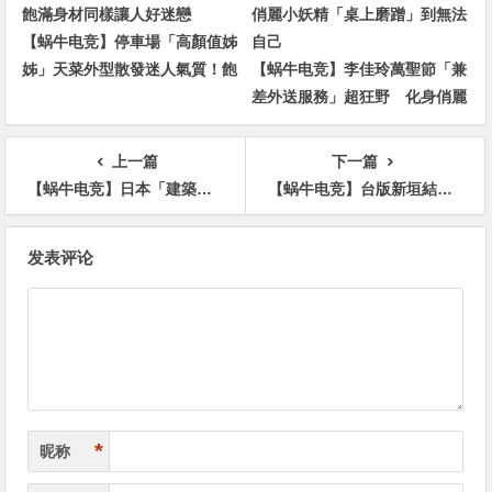
【蜗牛电竞】停車場「高顏值姊
姊」天菜外型散發迷人氣質！飽
【蜗牛电竞】李佳玲萬聖節「兼
滿身材同樣讓人好迷戀
差外送服務」超狂野 化身俏麗
小妖精「桌上磨蹭」到無法自己
上一篇
下一篇
【蜗牛电竞】日本「建築界女神」斜槓拍寫真！辣曬 F 級身材驚艷網友
【蜗牛电竞】台版新垣結衣「希希CC」化身性感2B出席開拓動漫祭引起熱議
文
发表评论
章
导
航
*
昵称