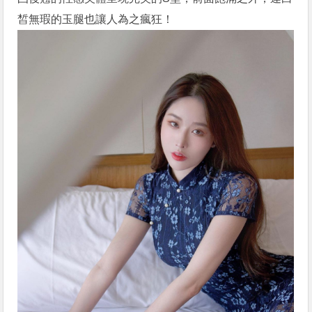
皙無瑕的玉腿也讓人為之瘋狂！