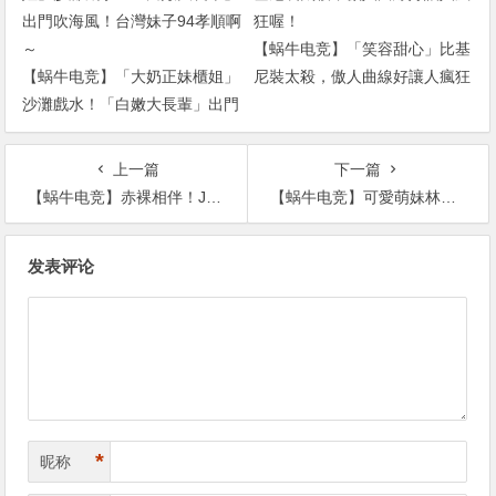
【蜗牛电竞】「笑容甜心」比基
【蜗牛电竞】「大奶正妹櫃姐」
尼裝太殺，傲人曲線好讓人瘋狂
沙灘戲水！「白嫩大長輩」出門
喔！
吹海風！台灣妹子94孝順啊～
上一篇
下一篇
【蜗牛电竞】赤裸相伴！JVID「妍妍Angel」 4度化身小家寵，「雪白蜜洞」任主人窺探
【蜗牛电竞】可愛萌妹林兒「火辣尺度」側乳露出，俏皮吐舌「發送性感福利」！
文
发表评论
章
导
航
*
昵称