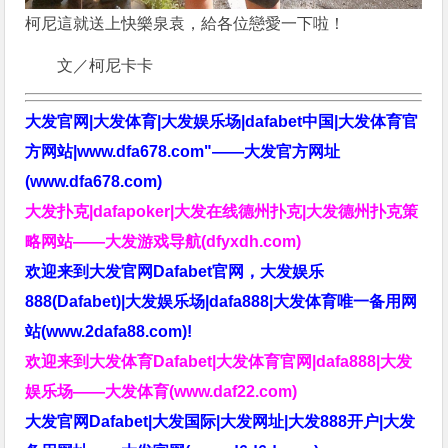
柯尼這就送上快樂泉袁，給各位戀愛一下啦！
文／柯尼卡卡
大发官网|大发体育|大发娱乐场|dafabet中国|大发体育官
方网站|www.dfa678.com"——大发官方网址
(www.dfa678.com)
大发扑克|dafapoker|大发在线德州扑克|大发德州扑克策
略网站——大发游戏导航(dfyxdh.com)
欢迎来到大发官网Dafabet官网，大发娱乐
888(Dafabet)|大发娱乐场|dafa888|大发体育唯一备用网
站(www.2dafa88.com)!
欢迎来到大发体育Dafabet|大发体育官网|dafa888|大发
娱乐场——大发体育(www.daf22.com)
大发官网Dafabet|大发国际|大发网址|大发888开户|大发