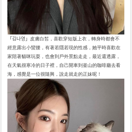
「김나영」皮膚白皙，喜歡穿短版上衣，轉身時都會不
經意露出小蠻腰，有著若隱若現的性感，她平時喜歡在
家陪著貓咪玩耍，也會到戶外景點走走，最近還透露，
在天氣很寒冷的日子裡，自己開車到釜山的咖啡廳去看
海，感覺是一位很隨興，說走就走的正妹呢！