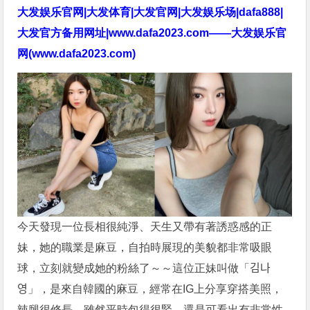
大发娱乐官网|大发体育|大发官网|大发娱乐场|dafa888|
大发官方备用网址|www.dafa2023.com——大发娱乐官
网(www.dafa2023.com)
今天發現一位長相很純淨、天生又帶有著誘惑感的正
妹，她的職業是麻豆，自拍時展現的美貌都非常吸眼
球，立刻就變成她的粉絲了～～這位正妹叫做「김나
영」，是來自韓國的麻豆，經常在IG上分享穿搭美照，
辣腿很修長，雖然平時包得很緊，還是可看出有非常性