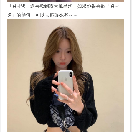
「김나영」還喜歡到露天風呂泡；如果你很喜歡「김나
영」的顏值，可以去追蹤她喔～～