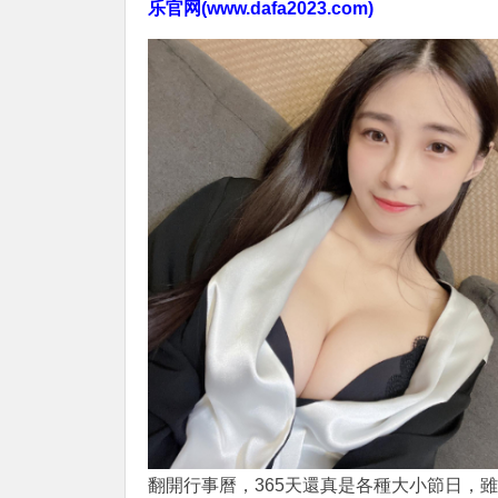
乐官网(www.dafa2023.com)
翻開行事曆，365天還真是各種大小節日，