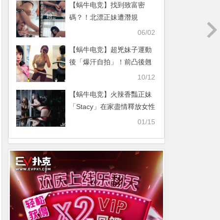
【蜗牛电竞】找到致富密
碼？！北漂正妹遭潛規
則… 袒胸露乳成功在大城
06/02
市立足～
【蜗牛电竞】超兇妹子運動
後「爆汗自拍」！前凸後翹
的「大寫Ｓ曲線」！好想幫
10/12
她擦汗啊！
【蜗牛电竞】火辣香豔正妹
「Stacy」在家盡情釋放女性
魅力，手捧美乳秀「渾圓蜜
01/15
桃臀」！