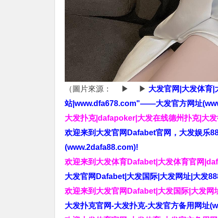
（圖片來源： ▶ ▶
大发官网|大发体育|大
站|www.dfa678.com"——大发官方网址(www.
大发扑克|dafapoker|大发在线德州扑克|大
欢迎来到大发官网Dafabet官网，大发娱乐888(
(www.2dafa88.com)!
欢迎来到大发体育Dafabet|大发体育官网|dafa
大发官网Dafabet|大发国际|大发网址|大发88
欢迎来到大发官网Dafabet|大发国际|大发网址|大
大发扑克官网-大发扑克-大发官方备用网址(ww