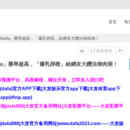
首页
电
tella」勝率超高，「爆乳捍衛」給網友大鑽法律肉洞！
发表评论
lla」勝率超高，「爆乳捍衛」給網友大鑽法律肉洞！
事预测平台，风雨兼程，继往开来，立即加入我们吧
育(dafa)官方APP下载|大发娱乐官方app下载|大发体育app下
(dfvip.app)
场|dafa888|大发官方备用网址|大发彩票平台——大发彩票平
fa888|大发官方备用网址|www.dafa2023.com——大发娱