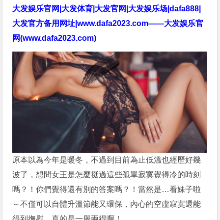
大发娱乐官网|大发体育|大发官网|大发娱乐场|dafa888|
大发官方备用网址|www.dafa2023.com——大发娱乐官
网(www.dafa2023.com)
原本以為今年是暖冬，不過到目前為止低溫也經歷好幾
波了，想問女王是怎麼挺過這些孤單寂寞覺得冷的時刻
嗎？！你們覺得還有別的答案嗎？！當然是…看妹子啦
～不僅可以自體升溫節能又環保，內心的空虛寂寞還能
得到撫慰，真的是一舉兩得啊！