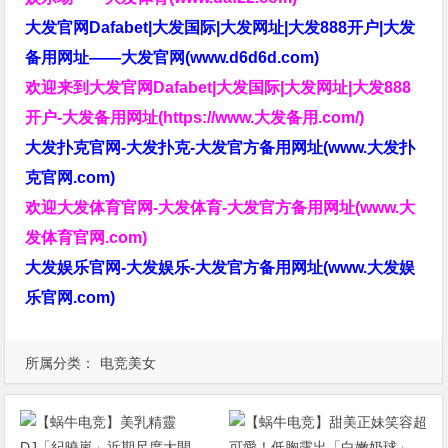
大发官网Dafabet|大发国际|大发网址|大发888开户|大发
备用网址——大发官网(www.d6d6d.com)
欢迎来到大发官网Dafabet|大发国际|大发网址|大发888
开户-大发备用网址(https://www.大发备用.com/)
大发扑克官网-大发扑克-大发官方备用网址(www.大发扑
克官网.com)
欢迎大发体育官网-大发体育-大发官方备用网址(www.大
发体育官网.com)
大发娱乐官网-大发娱乐-大发官方备用网址(www.大发娱
乐官网.com)
所属分类：
电竞美女