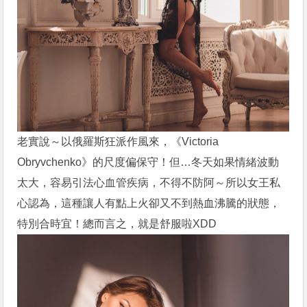
老實說～以俄羅斯狂派作風來，《Victoria
Obryvchenko》的尺度偏保守！但…冬天如果情緒波動
太大，容易引法心血管疾病，不得不防阿～所以女王私
心認為，這種讓人有點上火卻又不到熱血沸騰的狀態，
特別合時宜！總而言之，就是舒服啦XDD