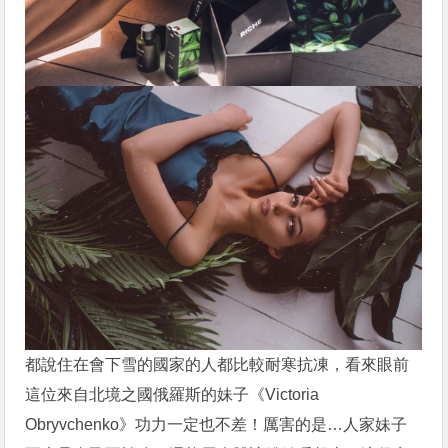
都說住在會下雪的國家的人都比較耐寒抗凍，看來眼前
這位來自北境之國俄羅斯的妹子《Victoria
Obryvchenko》功力一定也不差！厲害的是…人家妹子