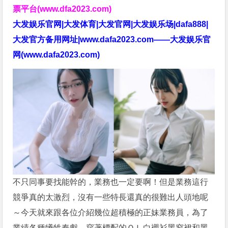
票平台(www.dfa2023.com)
大发娱乐官网|大发体育|大发官网|大发娱乐场|dafa888|
大发官方备用网址|www.dafa2023.com——大发娱乐官
网(www.dafa2023.com)
不只同事要找能幹的，業務也一定要啊！但是業務這行
競爭真的太激烈，沒有一些特長還真的很難出人頭地呢
～今天就來跟各位介紹幾位超積極的正妹業務員，為了
業績各種犧牲奉獻，穿著標配的ＯＬ白襯衫黑窄裙和黑