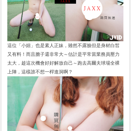
這位「小妞」也是素人正妹，雖然不露臉但是身材白皙
又有料！而且膽子還非常大～估計是平常當業務員壓力
太大，趁這次機會好好解放自己～跑去高爾夫球場全裸
上陣，這樣誰不想一桿進洞啊？