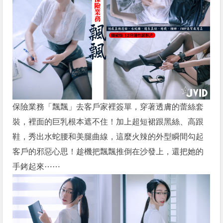
保險業務「飄飄」去客戶家裡簽單，穿著透膚的蕾絲套
裝，裡面的巨乳根本遮不住！加上超短裙跟黑絲、高跟
鞋，秀出水蛇腰和美腿曲線，這麼火辣的外型瞬間勾起
客戶的邪惡心思！趁機把飄飄推倒在沙發上，還把她的
手銬起來⋯⋯