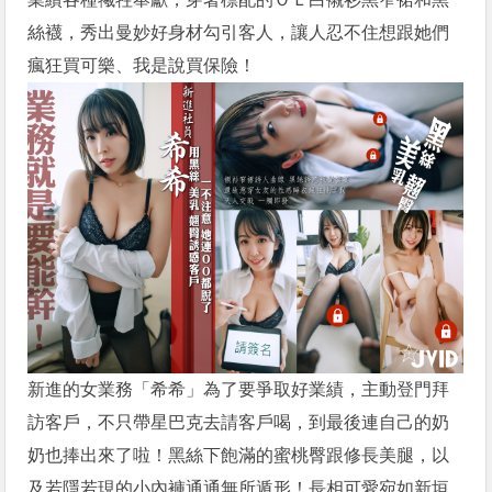
絲襪，秀出曼妙好身材勾引客人，讓人忍不住想跟她們
瘋狂買可樂、我是說買保險！
新進的女業務「希希」為了要爭取好業績，主動登門拜
訪客戶，不只帶星巴克去請客戶喝，到最後連自己的奶
奶也捧出來了啦！黑絲下飽滿的蜜桃臀跟修長美腿，以
及若隱若現的小內褲通通無所遁形！長相可愛宛如新垣