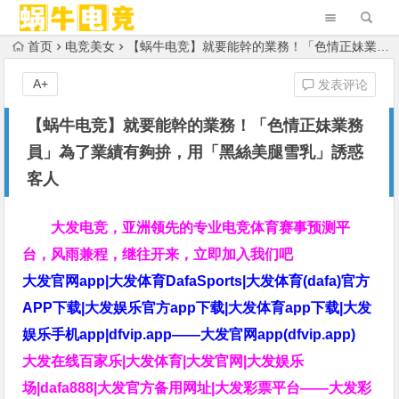
首页
电竞美女
【蜗牛电竞】就要能幹的業務！「色情正妹業務員」為了業績有夠拚，用「黑絲美腿雪乳」誘惑客人
A+
发表评论
【蜗牛电竞】就要能幹的業務！「色情正妹業務
員」為了業績有夠拚，用「黑絲美腿雪乳」誘惑
客人
大发电竞，亚洲领先的专业电竞体育赛事预测平
台，风雨兼程，继往开来，立即加入我们吧
大发官网app|大发体育DafaSports|大发体育(dafa)官方
APP下载|大发娱乐官方app下载|大发体育app下载|大发
娱乐手机app|dfvip.app——大发官网app(dfvip.app)
大发在线百家乐|大发体育|大发官网|大发娱乐
场|dafa888|大发官方备用网址|大发彩票平台——大发彩