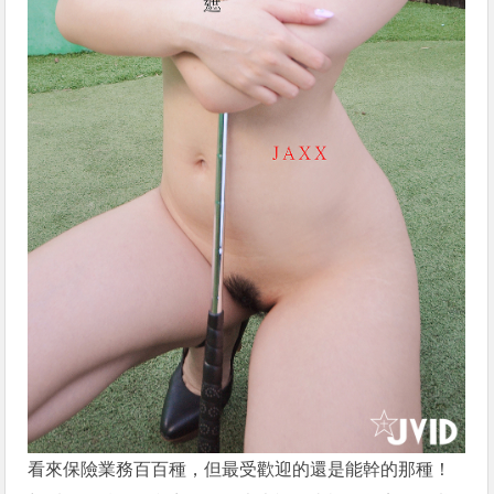
看來保險業務百百種，但最受歡迎的還是能幹的那種！