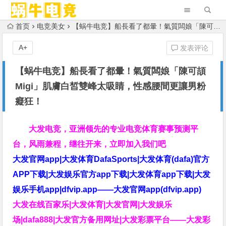
首页
电竞美女
【蜗牛电竞】船長看了都暈！氣質闆娘「陳可頡Migi」肌膚白皙雙峰太吸睛，性感腰間更讓男粉癡狂！
A+
发表评论
【蜗牛电竞】船長看了都暈！氣質闆娘「陳可頡
Migi」肌膚白皙雙峰太吸睛，性感腰間更讓男粉
癡狂！
大发电竞，亚洲领先的专业电竞体育赛事预测平
台，风雨兼程，继往开来，立即加入我们吧
大发官网app|大发体育DafaSports|大发体育(dafa)官方
APP下载|大发娱乐官方app下载|大发体育app下载|大发
娱乐手机app|dfvip.app——大发官网app(dfvip.app)
大发在线百家乐|大发体育|大发官网|大发娱乐
场|dafa888|大发官方备用网址|大发彩票平台——大发彩