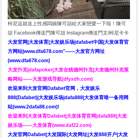
柯尼這就送上性感闆娘陳可頡給大家戀愛一下啦！陳可
頡 Facebook傳送門陳可頡 Instagram傳送門文/柯尼卡卡
大发官网|大发体育|大发娱乐场|dafabet中国|大发体育官
方网站|www.dfa678.com"——大发官方网址
(www.dfa678.com)
大发扑克|dafapoker|大发在线德州扑克|大发德州扑克策
略网站——大发游戏导航(dfyxdh.com)
欢迎来到大发官网Dafabet官网，大发娱乐
888(Dafabet)|大发娱乐场|dafa888|大发体育唯一备用网
站(www.2dafa88.com)!
欢迎来到大发体育Dafabet|大发体育官网|dafa888|大发
娱乐场——大发体育(www.daf22.com)
大发官网Dafabet|大发国际|大发网址|大发888开户|大发