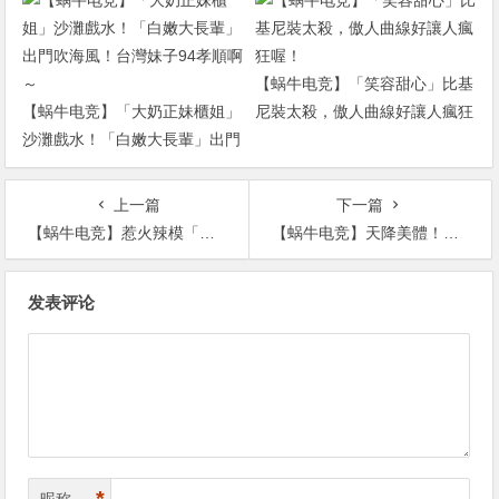
【蜗牛电竞】「笑容甜心」比基
【蜗牛电竞】「大奶正妹櫃姐」
尼裝太殺，傲人曲線好讓人瘋狂
沙灘戲水！「白嫩大長輩」出門
喔！
吹海風！台灣妹子94孝順啊～
上一篇
下一篇
【蜗牛电竞】惹火辣模「優質大長腿」穿什麼都好看，健身練出超OP身材！
【蜗牛电竞】天降美體！「仙女姊姊」落入JVID不免俗照脫，4次淪陷人間慾火！
文
发表评论
章
导
航
*
昵称