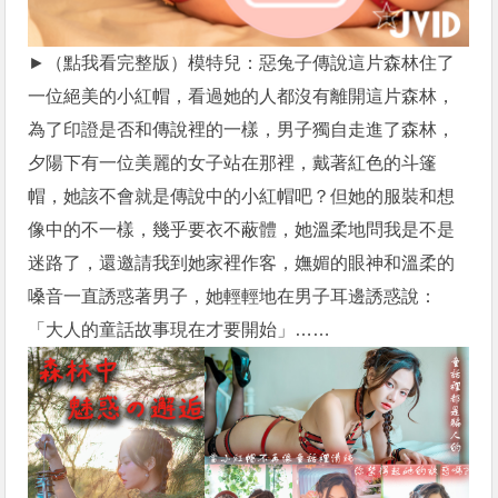
►（點我看完整版）模特兒：惡兔子傳說這片森林住了
一位絕美的小紅帽，看過她的人都沒有離開這片森林，
為了印證是否和傳說裡的一樣，男子獨自走進了森林，
夕陽下有一位美麗的女子站在那裡，戴著紅色的斗篷
帽，她該不會就是傳說中的小紅帽吧？但她的服裝和想
像中的不一樣，幾乎要衣不蔽體，她溫柔地問我是不是
迷路了，還邀請我到她家裡作客，嫵媚的眼神和溫柔的
嗓音一直誘惑著男子，她輕輕地在男子耳邊誘惑說：
「大人的童話故事現在才要開始」……