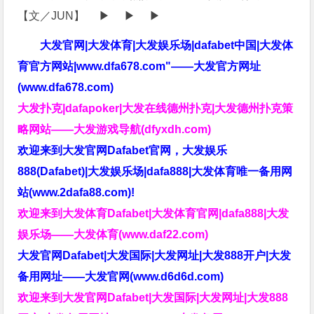
【文／JUN】 ▶ ▶ ▶
大发官网|大发体育|大发娱乐场|dafabet中国|大发体
育官方网站|www.dfa678.com"——大发官方网址
(www.dfa678.com)
大发扑克|dafapoker|大发在线德州扑克|大发德州扑克策
略网站——大发游戏导航(dfyxdh.com)
欢迎来到大发官网Dafabet官网，大发娱乐
888(Dafabet)|大发娱乐场|dafa888|大发体育唯一备用网
站(www.2dafa88.com)!
欢迎来到大发体育Dafabet|大发体育官网|dafa888|大发
娱乐场——大发体育(www.daf22.com)
大发官网Dafabet|大发国际|大发网址|大发888开户|大发
备用网址——大发官网(www.d6d6d.com)
欢迎来到大发官网Dafabet|大发国际|大发网址|大发888