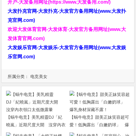
开户-大发备用网址(https://www.大发备用.com/)
大发扑克官网-大发扑克-大发官方备用网址(www.大发扑
克官网.com)
欢迎大发体育官网-大发体育-大发官方备用网址(www.大
发体育官网.com)
大发娱乐官网-大发娱乐-大发官方备用网址(www.大发娱
乐官网.com)
所属分类：
电竞美女
【蜗牛电竞】美乳精靈DJ「紀
【蜗牛电竞】甜美正妹笑容超可
曉嵐」近期尺度大開 沒穿內衣
愛！低胸露出「白嫩奶球」 爆
領口太低微露暈
乳身材深藏不露！