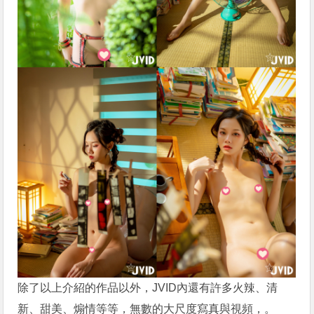
除了以上介紹的作品以外，JVID內還有許多火辣、清
新、甜美、煽情等等，無數的大尺度寫真與視頻，。