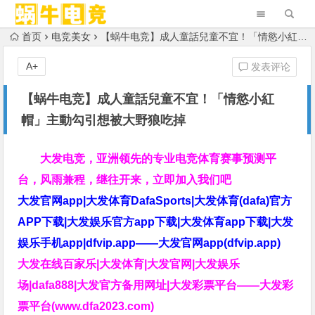
首页
电竞美女
【蜗牛电竞】成人童話兒童不宜！「情慾小紅帽」主動勾引想被大野狼吃掉
A+
发表评论
【蜗牛电竞】成人童話兒童不宜！「情慾小紅
帽」主動勾引想被大野狼吃掉
大发电竞，亚洲领先的专业电竞体育赛事预测平
台，风雨兼程，继往开来，立即加入我们吧
大发官网app|大发体育DafaSports|大发体育(dafa)官方
APP下载|大发娱乐官方app下载|大发体育app下载|大发
娱乐手机app|dfvip.app——大发官网app(dfvip.app)
大发在线百家乐|大发体育|大发官网|大发娱乐
场|dafa888|大发官方备用网址|大发彩票平台——大发彩
票平台(www.dfa2023.com)