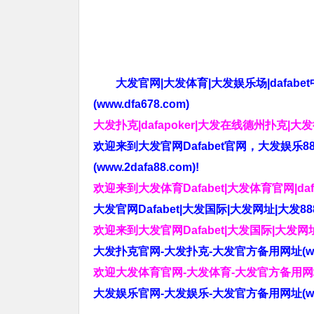
大发官网|大发体育|大发娱乐场|dafabet
(www.dfa678.com)
大发扑克|dafapoker|大发在线德州扑克|大
欢迎来到大发官网Dafabet官网，大发娱乐888(
(www.2dafa88.com)!
欢迎来到大发体育Dafabet|大发体育官网|dafa
大发官网Dafabet|大发国际|大发网址|大发88
欢迎来到大发官网Dafabet|大发国际|大发网址|大
大发扑克官网-大发扑克-大发官方备用网址(ww
欢迎大发体育官网-大发体育-大发官方备用网址(
大发娱乐官网-大发娱乐-大发官方备用网址(ww