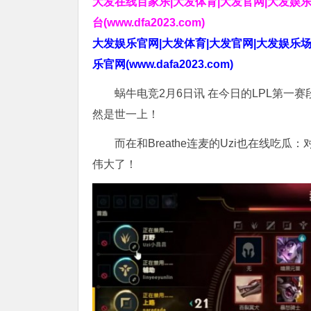
大发在线百家乐|大发体育|大发官网|大发娱乐
台(www.dfa2023.com)
大发娱乐官网|大发体育|大发官网|大发娱乐场|da
乐官网(www.dafa2023.com)
蜗牛电竞2月6日讯 在今日的LPL第一赛
然是世一上！
而在和Breathe连麦的Uzi也在线
伟大了！