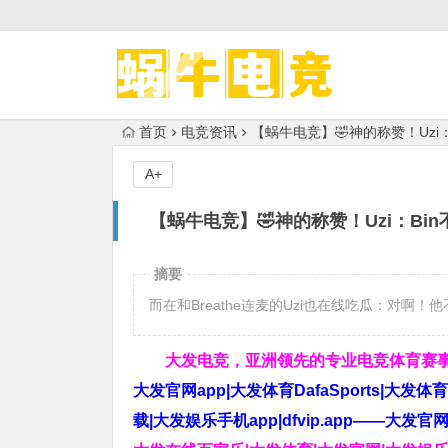
首页
电竞资讯
【蜗牛电竞】🤣神的称赞！Uzi
A+
【蜗牛电竞】🤣神的称赞！Uzi：B
摘要
而在和Breathe连麦的Uzi也在线吃瓜：对
大发电竞，亚洲领先的专业电竞体育赛
大发官网app|大发体育DafaSports|大发体
载|大发娱乐手机app|dfvip.app——大发官网app