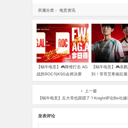
所属分类：
电竞资讯
【蜗牛电竞】🎮降维打击 AG
【蜗牛电竞】🎮杀
战胜ROC与KSG会师决赛
到！哥哥艾希疯狂屠
AG 4-0 ROC
神僧神拳无敌 TES横
上一篇
【蜗牛电竞】左大哥也跟团了？Knight评论Bin社媒动态：看你表
发表评论