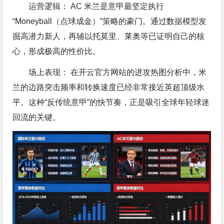
运营逻辑： AC 米兰是意甲最坚定执行
“Moneyball（点球成金）”策略的豪门。通过数据模型发
掘高潜力新人，再辅以托莫里、莱奥等已证明自己的核
心，形成极高的性价比。
场上表现： 在开云官方网站的进攻热图分析中，米
兰的边路突击频率和转换速度已经非常接近英超顶级水
平。这种“反传统意甲”的快节奏，正是吸引全球年轻球迷
回流的关键。