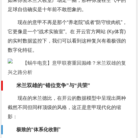
如果你去米兰大教堂广场走一圈，那种弥漫在空气中的
足球自信确实是十年前不敢想象的。
现在的意甲不再是那个“养老院”或者“防守绞肉机”，
它更像是一个“战术实验室”。在 开云官方网站 (Ky体育)
的实时数据监控下，我们可以看到这种复兴有着极强的
数字化特征。
米兰双雄的“错位竞争”与“共荣”
现在的米兰德比，在开云的数据模型中呈现出两种
截然不同但同样顶级的风格，这正是意甲现代化的缩
影：
极致的“体系化收割”