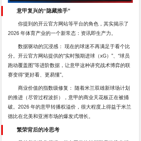
意甲复兴的“隐藏推手”
你提到的开云官方网站等平台的角色，其实揭示了
2026 年体育产业的一个新常态：资讯即生产力。
数据驱动的沉浸感： 现在的球迷不再满足于看个比
分。开云官方网站提供的“实时预期进球（xG）”、“球员
跑动覆盖图”等进阶数据，让意甲这种讲究战术博弈的联
赛变得“更好看、更易懂”。
商业价值的指数级修复： 随着米兰双雄新球场计划
的推进（尽管过程波折），意甲的商业天花板正在被捅
破。2026 年的意甲转播权溢价，很大程度上得益于米兰
德比在北美和亚洲市场的爆发式增长。
繁荣背后的冷思考