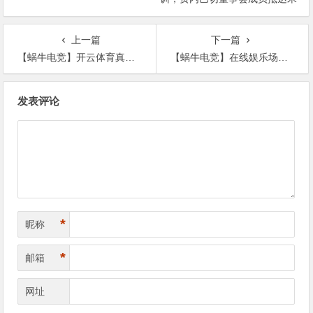
兰谈判
上一篇
下一篇
【蜗牛电竞】开云体育真人视讯板块：最受欢迎的5款游戏推荐
【蜗牛电竞】在线娱乐场风控：为什么平台会禁止使用自动化投注脚本？
文
发表评论
章
导
航
*
昵称
*
邮箱
网址