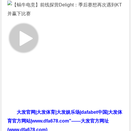
大发官网|大发体育|大发娱乐场|dafabet中国|大发体
育官方网站|www.dfa678.com"——大发官方网址
(www.dfa678.com)