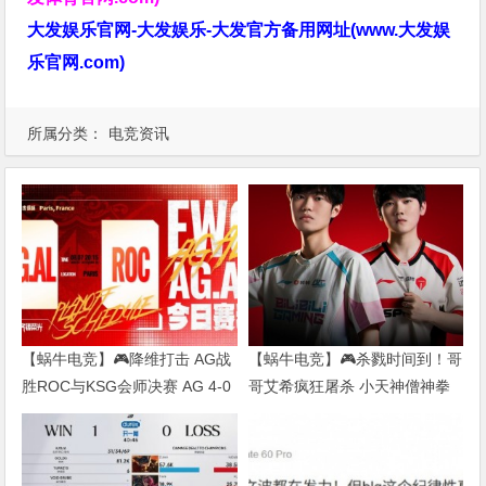
大发娱乐官网-大发娱乐-大发官方备用网址(www.大发娱
乐官网.com)
所属分类：
电竞资讯
【蜗牛电竞】🎮降维打击 AG战
【蜗牛电竞】🎮杀戮时间到！哥
胜ROC与KSG会师决赛 AG 4-0
哥艾希疯狂屠杀 小天神僧神拳
ROC
无敌 TES横扫BLG