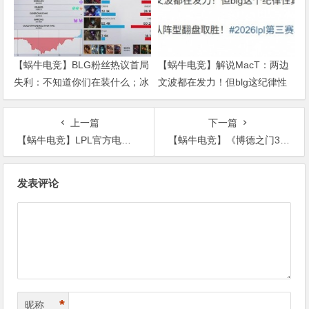
【蜗牛电竞】BLG粉丝热议首局
【蜗牛电竞】解说MacT：两边
失利：不知道你们在装什么；冰
文波都在发力！但blg这纪律性
女送的好瞩目
真是个老大难的问题
上一篇
下一篇
【蜗牛电竞】LPL官方电竞短剧：我是英雄之重返峡谷之巅
【蜗牛电竞】《博德之门3》火爆异常！拉瑞安官方论坛都被挤崩溃！
文
发表评论
章
导
航
*
昵称