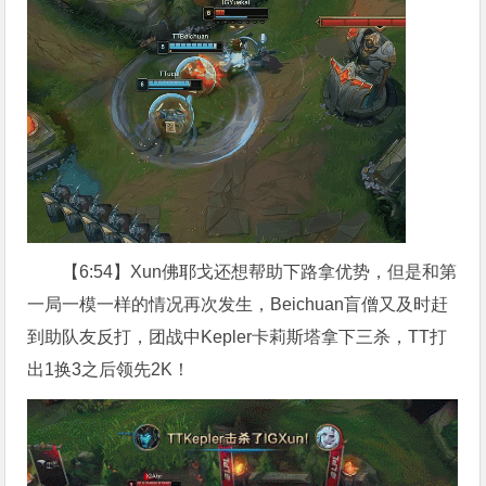
【6:54】Xun佛耶戈还想帮助下路拿优势，但是和第
一局一模一样的情况再次发生，Beichuan盲僧又及时赶
到助队友反打，团战中Kepler卡莉斯塔拿下三杀，TT打
出1换3之后领先2K！