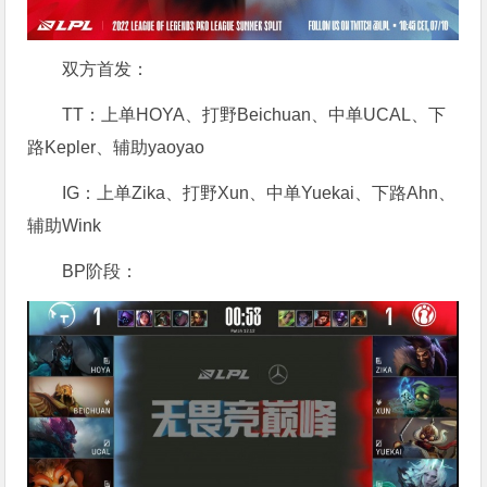
双方首发：
TT：上单HOYA、打野Beichuan、中单UCAL、下
路Kepler、辅助yaoyao
IG：上单Zika、打野Xun、中单Yuekai、下路Ahn、
辅助Wink
BP阶段：