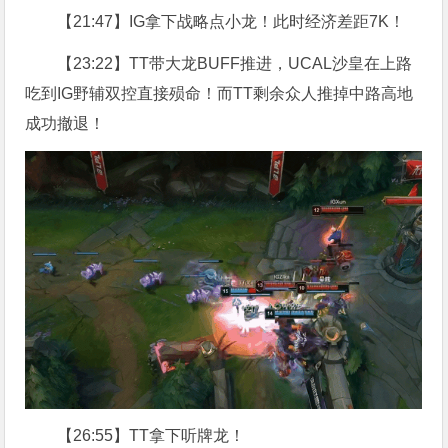
【21:47】IG拿下战略点小龙！此时经济差距7K！
【23:22】TT带大龙BUFF推进，UCAL沙皇在上路
吃到IG野辅双控直接殒命！而TT剩余众人推掉中路高地
成功撤退！
【26:55】TT拿下听牌龙！