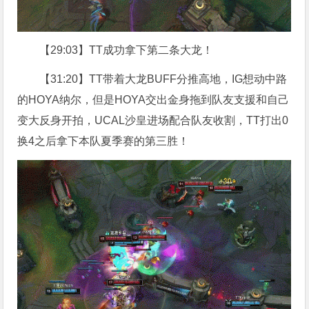
【29:03】TT成功拿下第二条大龙！
【31:20】TT带着大龙BUFF分推高地，IG想动中路
的HOYA纳尔，但是HOYA交出金身拖到队友支援和自己
变大反身开拍，UCAL沙皇进场配合队友收割，TT打出0
换4之后拿下本队夏季赛的第三胜！