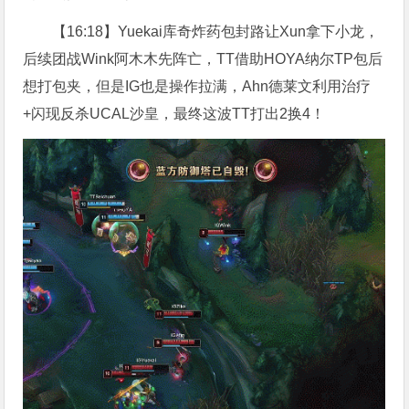
【16:18】Yuekai库奇炸药包封路让Xun拿下小龙，
后续团战Wink阿木木先阵亡，TT借助HOYA纳尔TP包后
想打包夹，但是IG也是操作拉满，Ahn德莱文利用治疗
+闪现反杀UCAL沙皇，最终这波TT打出2换4！