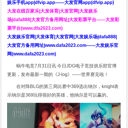
娱乐手机app|dfvip.app——大发官网app(dfvip.app)
大发在线百家乐|大发体育|大发官网|大发娱乐
场|dafa888|大发官方备用网址|大发彩票平台——大发彩
票平台(www.dfa2023.com)
大发娱乐官网|大发体育|大发官网|大发娱乐场|dafa888|
大发官方备用网址|www.dafa2023.com——大发娱乐官
网(www.dafa2023.com)
蜗牛电竞7月31日讯 今日JDG电子竞技俱乐部官博
更新，发布最新一期的《J-log》——世界赛见啦！
在对阵BLG的第三局比赛中369选出纳尔，knight表
示纳尔是369玩得很好的英雄，他纳尔是可以赢的。