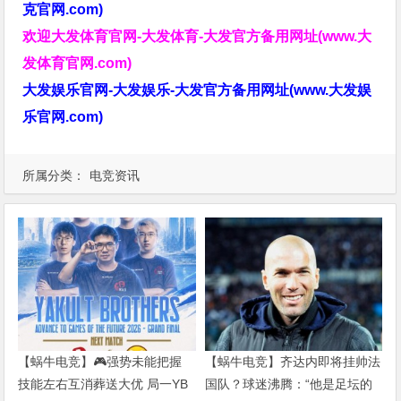
克官网.com)
欢迎大发体育官网-大发体育-大发官方备用网址(www.大
发体育官网.com)
大发娱乐官网-大发娱乐-大发官方备用网址(www.大发娱
乐官网.com)
所属分类：
电竞资讯
【蜗牛电竞】🎮强势未能把握
【蜗牛电竞】齐达内即将挂帅法
技能左右互消葬送大优 局一YB
国队？球迷沸腾：“他是足坛的