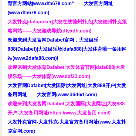
育官方网站|www.dfa678.com"——大发官方网址
(www.dfa678.com)
大发扑克|dafapoker|大发在线德州扑克|大发德州扑克策
略网站——大发游戏导航(dfyxdh.com)
欢迎来到大发官网Dafabet官网，大发娱乐
888(Dafabet)|大发娱乐场|dafa888|大发体育唯一备用网
站(www.2dafa88.com)!
欢迎来到大发体育Dafabet|大发体育官网|dafa888|大发
娱乐场——大发体育(www.daf22.com)
大发官网Dafabet|大发国际|大发网址|大发888开户|大发
备用网址——大发官网(www.d6d6d.com)
欢迎来到大发官网Dafabet|大发国际|大发网址|大发888
开户-大发备用网址(https://www.大发备用.com/)
大发扑克官网-大发扑克-大发官方备用网址(www.大发扑
克官网.com)