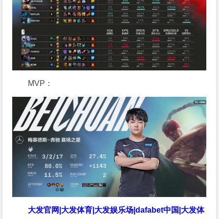
MVP：
大发官网|大发体育|大发娱乐场|dafabet中国|大发体