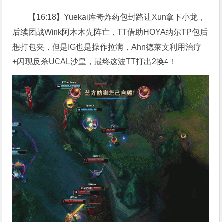
【16:18】Yuekai库奇炸药包封路让Xun拿下小龙，
后续团战Wink阿木木先阵亡，TT借助HOYA纳尔TP包后
想打包夹，但是IG也是操作拉满，Ahn德莱文利用治疗
+闪现反杀UCAL沙皇，最终这波TT打出2换4！