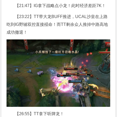
【21:47】IG拿下战略点小龙！此时经济差距7K！
【23:22】TT带大龙BUFF推进，UCAL沙皇在上路
吃到IG野辅双控直接殒命！而TT剩余众人推掉中路高地
成功撤退！
【26:55】TT拿下听牌龙！