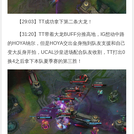
【29:03】TT成功拿下第二条大龙！
【31:20】TT带着大龙BUFF分推高地，IG想动中路
的HOYA纳尔，但是HOYA交出金身拖到队友支援和自己
变大反身开拍，UCAL沙皇进场配合队友收割，TT打出0
换4之后拿下本队夏季赛的第三胜！