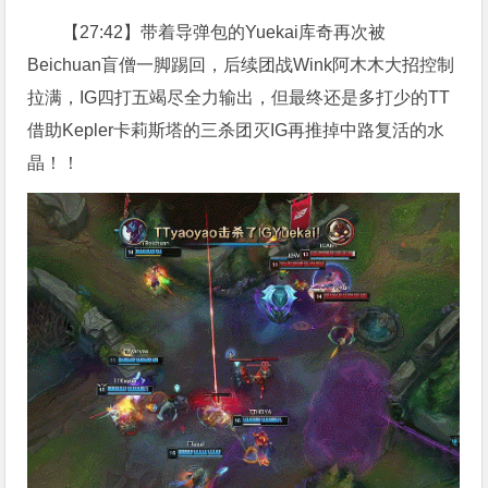
【27:42】带着导弹包的Yuekai库奇再次被
Beichuan盲僧一脚踢回，后续团战Wink阿木木大招控制
拉满，IG四打五竭尽全力输出，但最终还是多打少的TT
借助Kepler卡莉斯塔的三杀团灭IG再推掉中路复活的水
晶！！