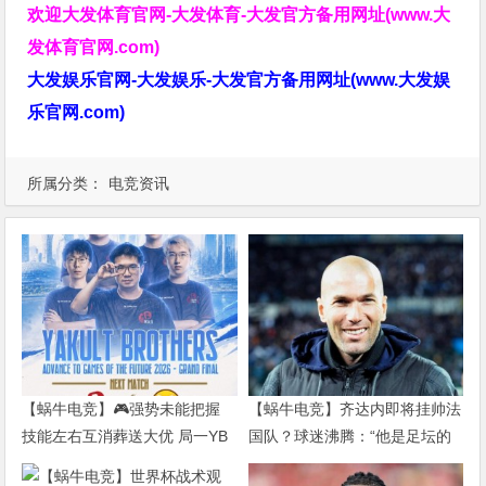
欢迎大发体育官网-大发体育-大发官方备用网址(www.大
发体育官网.com)
大发娱乐官网-大发娱乐-大发官方备用网址(www.大发娱
乐官网.com)
所属分类：
电竞资讯
【蜗牛电竞】🎮强势未能把握
【蜗牛电竞】齐达内即将挂帅法
技能左右互消葬送大优 局一YB
国队？球迷沸腾：“他是足坛的
肉山团失利遭翻盘
迈克尔·杰克逊”