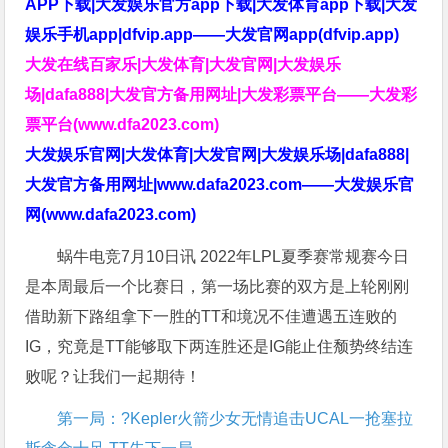
APP下载|大发娱乐官方app下载|大发体育app下载|大发
娱乐手机app|dfvip.app——大发官网app(dfvip.app)
大发在线百家乐|大发体育|大发官网|大发娱乐
场|dafa888|大发官方备用网址|大发彩票平台——大发彩
票平台(www.dfa2023.com)
大发娱乐官网|大发体育|大发官网|大发娱乐场|dafa888|
大发官方备用网址|www.dafa2023.com——大发娱乐官
网(www.dafa2023.com)
蜗牛电竞7月10日讯 2022年LPL夏季赛常规赛今日
是本周最后一个比赛日，第一场比赛的双方是上轮刚刚
借助新下路组拿下一胜的TT和境况不佳遭遇五连败的
IG，究竟是TT能够取下两连胜还是IG能止住颓势终结连
败呢？让我们一起期待！
第一局：?Kepler火箭少女无情追击UCAL一抢塞拉