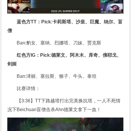
蓝色方TT：Pick:卡莉斯塔、沙皇、巨魔、纳尔、盲
僧
Ban:豹女、塞纳、烈娜塔、刀妹、贾克斯
红色方IG：Pick:德莱文、阿木木、库奇、佛耶戈、
剑姬
Ban:泽丽、塞拉斯、猴子、牛头、泰坦
比赛详情：
【3:36】TT下路越塔打出完美换抗塔，一人不死情
况下Beichuan盲僧击杀Ahn德莱文拿下一血！