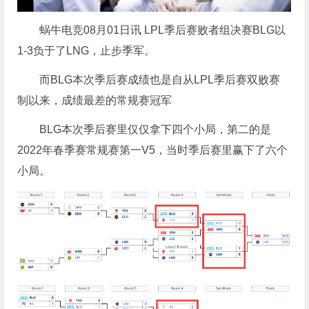
蜗牛电竞08月01日讯 LPL季后赛败者组决赛BLG以
1-3负于了LNG，止步季军。
而BLG本次季后赛成绩也是自从LPL季后赛双败赛
制以来，成绩最差的常规赛冠军
BLG本次季后赛里仅仅拿下四个小局，第二的是
2022年春季赛常规赛第一V5，当时季后赛里赢下了六个
小局。