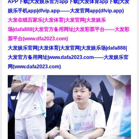
APP下载|大发娱乐官方app下载|大发体育app下载|大发
娱乐手机app|dfvip.app——大发官网app(dfvip.app)
大发在线百家乐|大发体育|大发官网|大发娱乐
场|dafa888|大发官方备用网址|大发彩票平台——大发彩
票平台(www.dfa2023.com)
大发娱乐官网|大发体育|大发官网|大发娱乐场|dafa888|
大发官方备用网址|www.dafa2023.com——大发娱乐官
网(www.dafa2023.com)