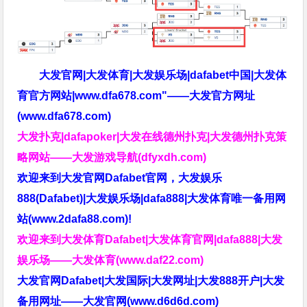
大发官网|大发体育|大发娱乐场|dafabet中国|大发体
育官方网站|www.dfa678.com"——大发官方网址
(www.dfa678.com)
大发扑克|dafapoker|大发在线德州扑克|大发德州扑克策
略网站——大发游戏导航(dfyxdh.com)
欢迎来到大发官网Dafabet官网，大发娱乐
888(Dafabet)|大发娱乐场|dafa888|大发体育唯一备用网
站(www.2dafa88.com)!
欢迎来到大发体育Dafabet|大发体育官网|dafa888|大发
娱乐场——大发体育(www.daf22.com)
大发官网Dafabet|大发国际|大发网址|大发888开户|大发
备用网址——大发官网(www.d6d6d.com)