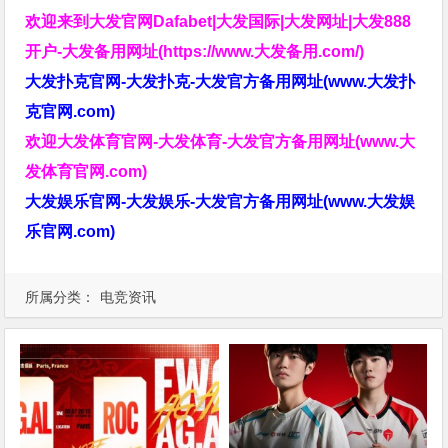
欢迎来到大发官网Dafabet|大发国际|大发网址|大发888
开户-大发备用网址(https://www.大发备用.com/)
大发扑克官网-大发扑克-大发官方备用网址(www.大发扑
克官网.com)
欢迎大发体育官网-大发体育-大发官方备用网址(www.大
发体育官网.com)
大发娱乐官网-大发娱乐-大发官方备用网址(www.大发娱
乐官网.com)
所属分类：
电竞资讯