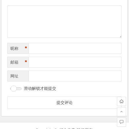
导
航
*
昵称
*
邮箱
网址
滑动解锁才能提交