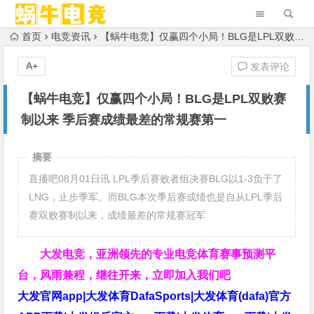
首页
电竞资讯
【蜗牛电竞】仅赢四个小局！BLG是LPL双败赛制以来 季后赛成绩最差的常规赛第一
A+
发表评论
【蜗牛电竞】仅赢四个小局！BLG是LPL双败赛
制以来 季后赛成绩最差的常规赛第一
摘要
直播吧08月01日讯 LPL季后赛败者组决赛BLG以1-3负于了
LNG，止步季军。而BLG本次季后赛成绩也是自从LPL季后
赛双败赛制以来，成绩最差的常规赛冠军
大发电竞，亚洲领先的专业电竞体育赛事预测平
台，风雨兼程，继往开来，立即加入我们吧
大发官网app|大发体育DafaSports|大发体育(dafa)官方