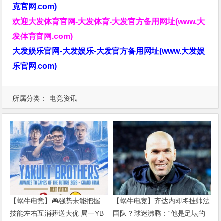
克官网.com)
欢迎大发体育官网-大发体育-大发官方备用网址(www.大
发体育官网.com)
大发娱乐官网-大发娱乐-大发官方备用网址(www.大发娱
乐官网.com)
所属分类：
电竞资讯
【蜗牛电竞】🎮强势未能把握
【蜗牛电竞】齐达内即将挂帅法
技能左右互消葬送大优 局一YB
国队？球迷沸腾：“他是足坛的