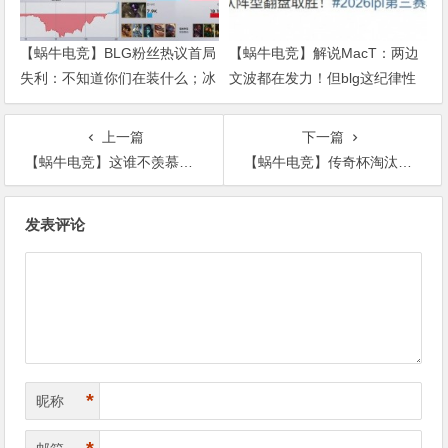
【蜗牛电竞】BLG粉丝热议首局
【蜗牛电竞】解说MacT：两边
失利：不知道你们在装什么；冰
文波都在发力！但blg这纪律性
女送的好瞩目
真是个老大难的问题
上一篇
下一篇
【蜗牛电竞】这谁不羡慕啊！皇马维尼修斯晒自己与一堆PS5主机合影
【蜗牛电竞】传奇杯淘汰赛首轮对阵：27日宝蓝队对阵PYL队，28日宁王队对阵姿态队
文
发表评论
章
导
航
*
昵称