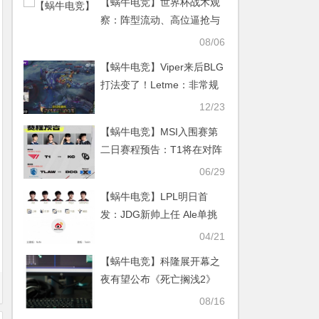
【蜗牛电竞】世界杯战术观
察：阵型流动、高位逼抢与
数据博弈——现代足球早已
08/06
不是22个人追着球跑
【蜗牛电竞】Viper来后BLG
打法变了！Letme：非常规
矩 不得不承认还是有统治力
12/23
【蜗牛电竞】MSI入围赛第
二日赛程预告：T1将在对阵
KC时 首局蓝色方并且BP首
06/29
选
【蜗牛电竞】LPL明日首
发：JDG新帅上任 Ale单挑
呼吸哥 小天才挑战冠军野辅
04/21
【蜗牛电竞】科隆展开幕之
夜有望公布《死亡搁浅2》
新预告
08/16