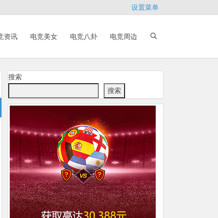
设置菜单
竞资讯
电竞美女
电竞八卦
电竞周边
搜索
搜索