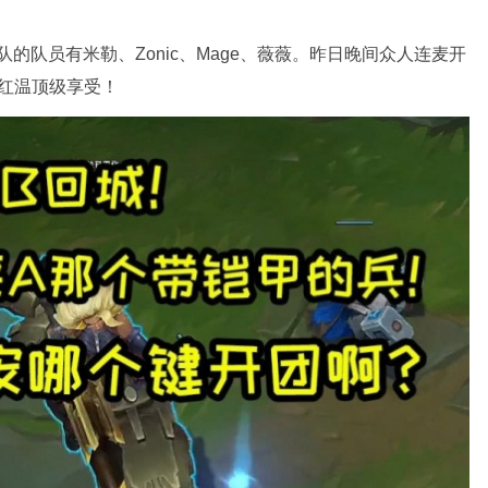
li战队的队员有米勒、Zonic、Mage、薇薇。昨日晚间众人连麦开
程红温顶级享受！