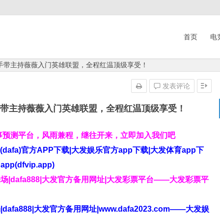
首页
电
把手带主持薇薇入门英雄联盟，全程红温顶级享受！
发表评论
手带主持薇薇入门英雄联盟，全程红温顶级享受！
事预测平台，风雨兼程，继往开来，立即加入我们吧
育(dafa)官方APP下载|大发娱乐官方app下载|大发体育app下
(dfvip.app)
场|dafa888|大发官方备用网址|大发彩票平台——大发彩票平
fa888|大发官方备用网址|www.dafa2023.com——大发娱