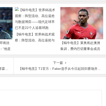
【蜗牛电竞】世界杯战术观
察：阵型流动、高位逼抢与
即将挂
【蜗牛电竞】莱奥将赴澳洲
数据博弈——现代足球早已
：“他是
集训，费内巴切董事会成员
不是22个人追着球跑
”
抵达米兰谈判
下一篇
在列
【蜗牛电竞】T1官方：Faker选手从今日起回归赛场并参加对战KDF的比赛