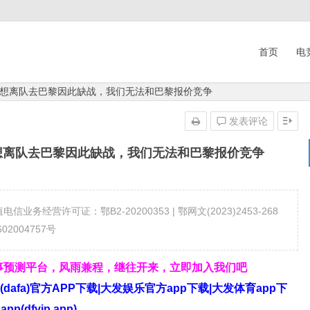
首页
电
想离队去巴黎因此缺战，我们无法和巴黎报价竞争
发表评论
想离队去巴黎因此缺战，我们无法和巴黎报价竞争
 增值电信业务经营许可证：鄂B2-20200353 | 鄂网文(2023)2453-268
602004757号
事预测平台，风雨兼程，继往开来，立即加入我们吧
育(dafa)官方APP下载|大发娱乐官方app下载|大发体育app下
(dfvip.app)