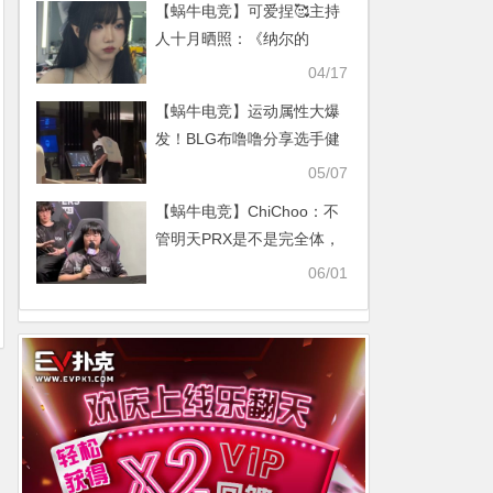
【蜗牛电竞】可爱捏🥰主持
人十月晒照：《纳尔的
369》
04/17
【蜗牛电竞】运动属性大爆
发！BLG布噜噜分享选手健
身视频：这是怎么了？
05/07
【蜗牛电竞】ChiChoo：不
管明天PRX是不是完全体，
我们打好自己的东西就行了
06/01