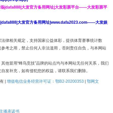
场|dafa888|大发官方备用网址|大发彩票平台——大发彩票平
fa888|大发官方备用网址|www.dafa2023.com——大发娱
家法律相关规定，支持国家公益体彩，提供体育赛事统计数
览参考之用，禁止任何人非法滥用，否则责任自负，与本网站
.cn，其他冒用“蜂鸟竞技”品牌的站点均与本网站无任何关系，我们
友自发补充，如有侵犯您的权益，请联系我们删除。
有 |
增值电信业务经营许可证：鄂B2-20200353
|
鄂网文
主播承诺书