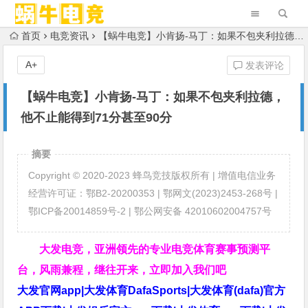
首页
电竞资讯
【蜗牛电竞】小肯扬-马丁：如果不包夹利拉德，他不止能得到71分甚至90分
A+
发表评论
【蜗牛电竞】小肯扬-马丁：如果不包夹利拉德，
他不止能得到71分甚至90分
摘要
Copyright © 2020-2023 蜂鸟竞技版权所有 | 增值电信业务
经营许可证：鄂B2-20200353 | 鄂网文(2023)2453-268号 |
鄂ICP备20014859号-2 | 鄂公网安备 42010602004757号
大发电竞，亚洲领先的专业电竞体育赛事预测平
台，风雨兼程，继往开来，立即加入我们吧
大发官网app|大发体育DafaSports|大发体育(dafa)官方