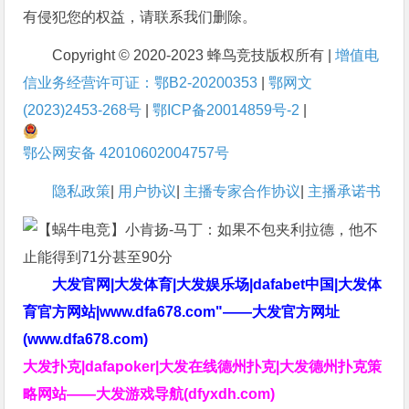
有侵犯您的权益，请联系我们删除。
Copyright © 2020-2023 蜂鸟竞技版权所有 |
增值电
信业务经营许可证：鄂B2-20200353
|
鄂网文
(2023)2453-268号
|
鄂ICP备20014859号-2
|
鄂公网安备 42010602004757号
隐私政策
|
用户协议
|
主播专家合作协议
|
主播承诺书
大发官网|大发体育|大发娱乐场|dafabet中国|大发体
育官方网站|www.dfa678.com"——大发官方网址
(www.dfa678.com)
大发扑克|dafapoker|大发在线德州扑克|大发德州扑克策
略网站——大发游戏导航(dfyxdh.com)