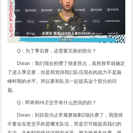
Q：为了季后赛，还需要完善的部分？
Doran：我们现在积攒了很多胜点，虽然很早就确定
了进入季后赛，但是我觉得我们队伍现在的战力不是巅
峰时期的水平。所以要和队员一起提高这个部分的问
题。
Q：即将和HLE交手有什么想说的的？
Doran：到目前为止常规赛就剩2场比赛了，我觉得
不要去在意交手的是哪支队伍，而是尽可能提高我们的
实力，并长时间保持这样的水平，努力地准备比赛，谢