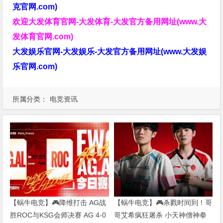
克官网.com)
欢迎大发体育官网-大发体育-大发官方备用网址(www.大
发体育官网.com)
大发娱乐官网-大发娱乐-大发官方备用网址(www.大发娱
乐官网.com)
所属分类：
电竞资讯
【蜗牛电竞】🎮降维打击 AG战
【蜗牛电竞】🎮杀戮时间到！哥
胜ROC与KSG会师决赛 AG 4-0
哥艾希疯狂屠杀 小天神僧神拳