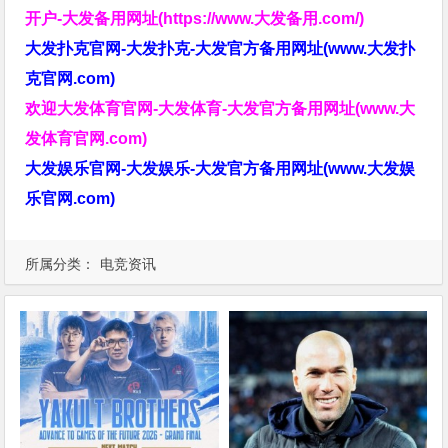
开户-大发备用网址(https://www.大发备用.com/)
大发扑克官网-大发扑克-大发官方备用网址(www.大发扑
克官网.com)
欢迎大发体育官网-大发体育-大发官方备用网址(www.大
发体育官网.com)
大发娱乐官网-大发娱乐-大发官方备用网址(www.大发娱
乐官网.com)
所属分类：
电竞资讯