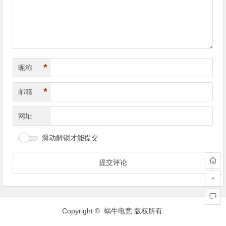
航
*
昵称
*
邮箱
网址
滑动解锁才能提交
Copyright ©
蜗牛电竞
版权所有.