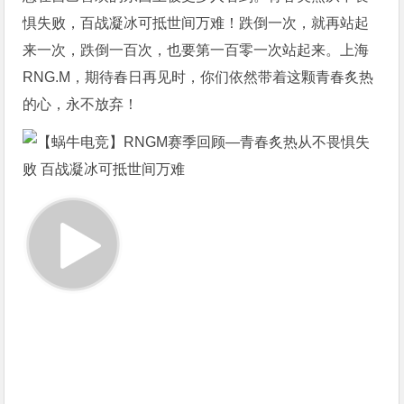
惧失败，百战凝冰可抵世间万难！跌倒一次，就再站起
来一次，跌倒一百次，也要第一百零一次站起来。上海
RNG.M，期待春日再见时，你们依然带着这颗青春炙热
的心，永不放弃！